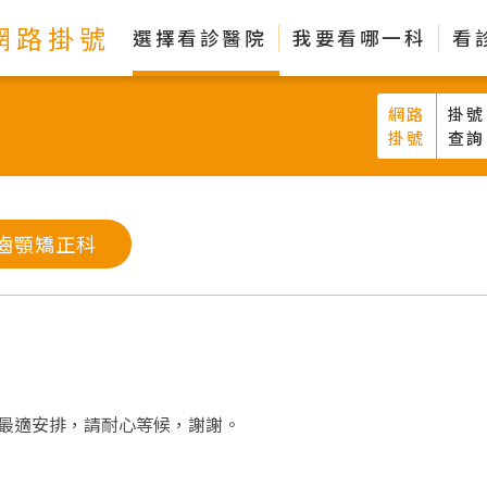
網路掛號
選擇看診醫院
我要看哪一科
看
網路
掛號
掛號
查詢
齒顎矯正科
最適安排，請耐心等候，謝謝。