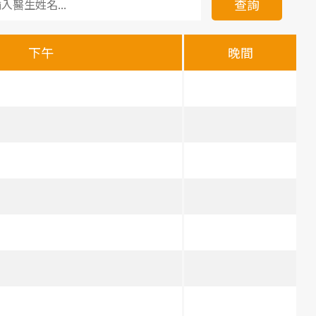
查詢
下午
晚間