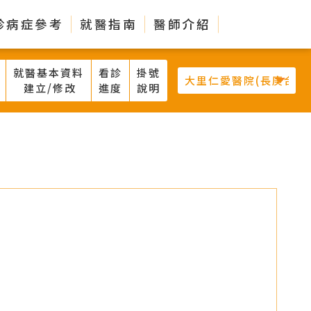
診病症參考
就醫指南
醫師介紹
就醫基本資料
看診
掛號
建立/修改
進度
說明