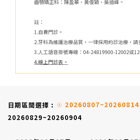
醫
齒顎矯正科：陳盈蓁、黃俊穎、吳迪峰。
院
註：
1.自費門診。
2.牙科為維護治療品質，一律採用約診治療，
3.人工語音掛號專線：04-24819900-12002或12005(
4.線上門診表。
20260807~20260814
日期區間選擇 :
20260829~20260904