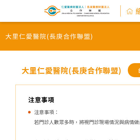
網
路
大里仁愛醫院(長庚合作聯盟)
掛
號
系
大里仁愛醫院(長庚合作聯盟)
統
-
注意事項
仁
注意事項：
若門診人數眾多時，將視門診現場情況與病情做
愛