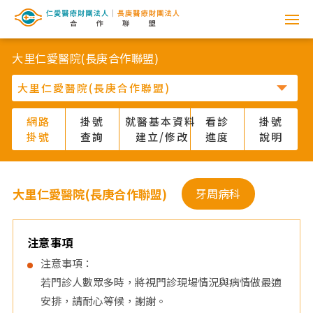
網
路
大里仁愛醫院(長庚合作聯盟)
掛
號
網路
掛號
就醫基本資料
看診
掛號
掛號
查詢
建立/修改
進度
說明
系
統
大里仁愛醫院(長庚合作聯盟)
牙周病科
-
仁
注意事項
注意事項：
愛
若門診人數眾多時，將視門診現場情況與病情做最適
安排，請耐心等候，謝謝。
醫