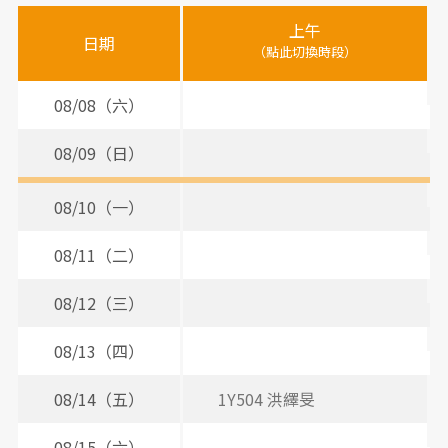
醫
上午
下
晚
師
日期
（點此切換時段）
（
（
時
間
08/08（六）
表
08/09（日）
08/10（一）
08/11（二）
08/12（三）
08/13（四）
08/14（五）
1Y504 洪繹旻
08/15（六）