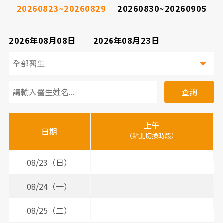
20260823~20260829
20260830~20260905
2026年08月08日
2026年08月23日
看
診
查詢
醫
上午
下
晚
師
日期
（點此切換時段）
（
（
時
間
08/23（日）
表
08/24（一）
3
08/25（二）