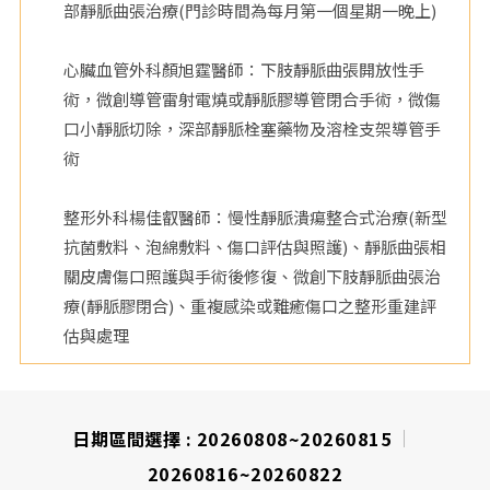
部靜脈曲張治療(門診時間為每月第一個星期一晚上)
院
心臟血管外科顏旭霆醫師：下肢靜脈曲張開放性手
術，微創導管雷射電燒或靜脈膠導管閉合手術，微傷
口小靜脈切除，深部靜脈栓塞藥物及溶栓支架導管手
術
整形外科楊佳叡醫師：慢性靜脈潰瘍整合式治療(新型
抗菌敷料、泡綿敷料、傷口評估與照護)、靜脈曲張相
關皮膚傷口照護與手術後修復、微創下肢靜脈曲張治
療(靜脈膠閉合)、重複感染或難癒傷口之整形重建評
估與處理
日期區間選擇 :
20260808~20260815
20260816~20260822