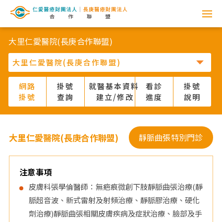
網
路
大里仁愛醫院(長庚合作聯盟)
掛
號
網路
掛號
就醫基本資料
看診
掛號
掛號
查詢
建立/修改
進度
說明
系
統
大里仁愛醫院(長庚合作聯盟)
靜脈曲張特別門診
-
仁
注意事項
皮膚科張學倫醫師：無疤痕微創下肢靜脈曲張治療(靜
愛
脈超音波、新式雷射及射頻治療、靜脈膠治療、硬化
劑治療)靜脈曲張相關皮膚疾病及症狀治療、臉部及手
醫