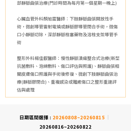
部靜脈曲張治療(門診時間為每月第一個星期一晚上)
院
心臟血管外科顏旭霆醫師：下肢靜脈曲張開放性手
術，微創導管雷射電燒或靜脈膠導管閉合手術，微傷
口小靜脈切除，深部靜脈栓塞藥物及溶栓支架導管手
術
整形外科楊佳叡醫師：慢性靜脈潰瘍整合式治療(新型
抗菌敷料、泡綿敷料、傷口評估與照護)、靜脈曲張相
關皮膚傷口照護與手術後修復、微創下肢靜脈曲張治
療(靜脈膠閉合)、重複感染或難癒傷口之整形重建評
估與處理
日期區間選擇 :
20260808~20260815
20260816~20260822