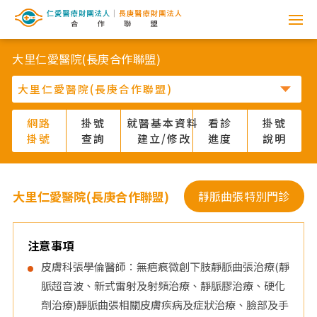
網
路
大里仁愛醫院(長庚合作聯盟)
掛
號
網路
掛號
就醫基本資料
看診
掛號
掛號
查詢
建立/修改
進度
說明
系
統
大里仁愛醫院(長庚合作聯盟)
靜脈曲張特別門診
-
仁
注意事項
皮膚科張學倫醫師：無疤痕微創下肢靜脈曲張治療(靜
愛
脈超音波、新式雷射及射頻治療、靜脈膠治療、硬化
劑治療)靜脈曲張相關皮膚疾病及症狀治療、臉部及手
醫