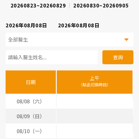
20260823~20260829
20260830~20260905
2026年08月08日
2026年08月08日
看
診
查詢
醫
上午
下
晚
師
日期
（點此切換時段）
（
（
時
間
08/08（六）
表
08/09（日）
08/10（一）
3