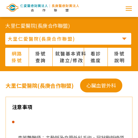
網
路
大里仁愛醫院(長庚合作聯盟)
掛
號
網路
掛號
就醫基本資料
看診
掛號
掛號
查詢
建立/修改
進度
說明
系
統
大里仁愛醫院(長庚合作聯盟)
心臟血管外科
-
仁
注意事項
愛
醫
李芳艷醫師：主動脈及血管外科手術、冠狀動脈繞道