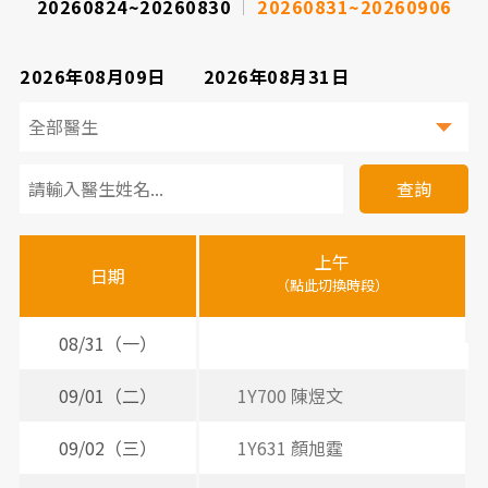
20260824~20260830
20260831~20260906
2026年08月09日
2026年08月31日
看
診
查詢
醫
上午
下
晚
師
日期
（點此切換時段）
（
（
時
間
08/31（一）
2
表
09/01（二）
1Y700 陳煜文
09/02（三）
1Y631 顏旭霆
2