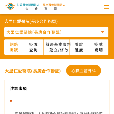
網
路
大里仁愛醫院(長庚合作聯盟)
掛
號
網路
掛號
就醫基本資料
看診
掛號
掛號
查詢
建立/修改
進度
說明
系
統
大里仁愛醫院(長庚合作聯盟)
心臟血管外科
-
仁
注意事項
愛
醫
李芳艷醫師：主動脈及血管外科手術、冠狀動脈繞道