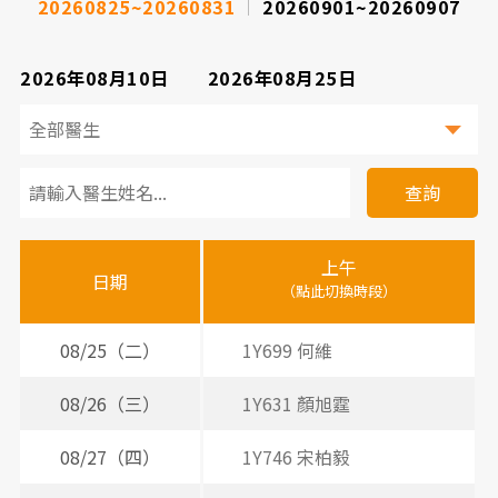
20260825~20260831
20260901~20260907
2026年08月10日
2026年08月25日
看
診
查詢
醫
上午
下
晚
師
日期
（點此切換時段）
（
（
時
間
08/25（二）
1Y699 何維
表
08/26（三）
1Y631 顏旭霆
2
08/27（四）
1Y746 宋柏毅
2