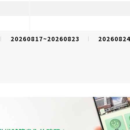
20260817~20260823
2026082