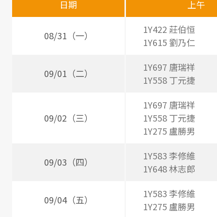
日期
上午
醫
師
1Y422 莊伯恒
08/31（一）
1Y615 劉乃仁
時
間
1Y697 唐瑞祥
09/01（二）
表
1Y558 丁元捷
1Y697 唐瑞祥
09/02（三）
1Y558 丁元捷
1Y275 盧勝男
1Y583 李修維
09/03（四）
1Y648 林志郎
1Y583 李修維
09/04（五）
1Y275 盧勝男