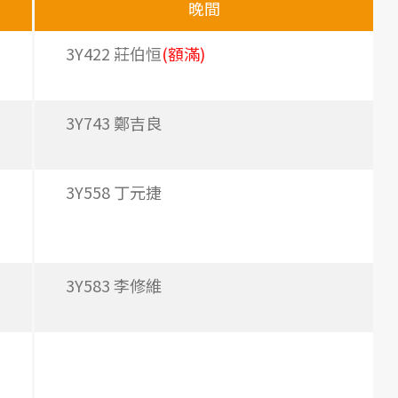
晚間
3Y422 莊伯恒
(額滿)
3Y743 鄭吉良
3Y558 丁元捷
3Y583 李修維