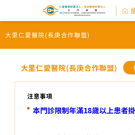
網
路
大里仁愛醫院(長庚合作聯盟)
掛
號
系
大里仁愛醫院(長庚合作聯盟)
統
-
注意事項
仁
本門診限制年滿18歲以上患者
愛