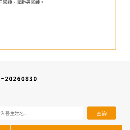
祥醫師、盧勝男醫師。
4~20260830
查詢