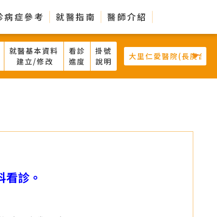
診病症參考
就醫指南
醫師介紹
就醫基本資料
看診
掛號
建立/修改
進度
說明
科看診。