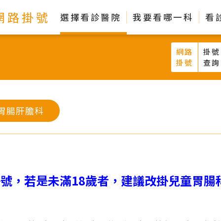
網路掛號
選擇看診醫院
我要看哪一科
看
網路
掛號
掛號
查詢
胃腸肝膽科
掛號，若是未滿18歲者，建議改掛兒童胃腸