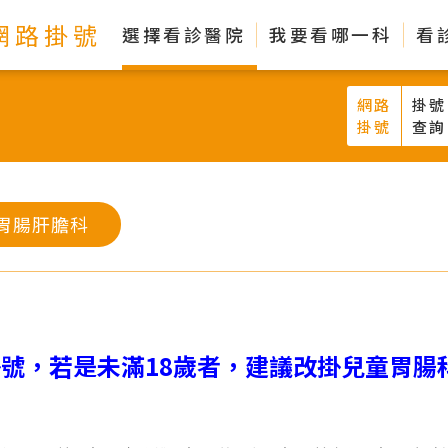
網路掛號
選擇看診醫院
我要看哪一科
看
網路
掛號
掛號
查詢
胃腸肝膽科
掛號，若是未滿18歲者，建議改掛兒童胃腸