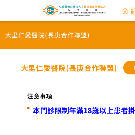
網
路
大里仁愛醫院(長庚合作聯盟)
掛
號
系
大里仁愛醫院(長庚合作聯盟)
統
-
注意事項
仁
本門診限制年滿18歲以上患者
愛