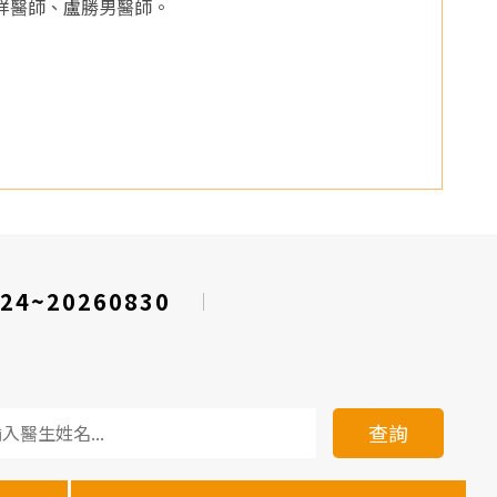
祥醫師、盧勝男醫師。
24~20260830
查詢