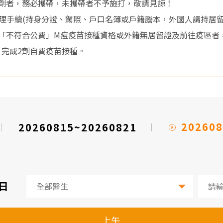
第2劑者，務必攜帶，未攜帶者不予施打，敬請見諒！
理手續(持身分證、駕照、戶口名簿或戶籍謄本，外國人請持居
起凡「不符合公費」M痘疫苗接種資格或外籍無居留證及前往疫區
，完成2劑自費疫苗接種。
202608
20260815~20260821
2日
上午