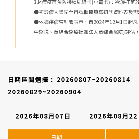
3.M痘疫苗預防接種紀錄卡(小黃卡)：欲施打
●初診病人請先至掛號櫃檯填寫初診資料表及辦
●依據疾病管制署表示，自2024年12月1日
中醫院、童綜合醫療社團法人童綜合醫院)評估
日期區間選擇 :
20260807~20260814
20260829~20260904
2026年08月07日
2026年08月2
看
診
日期