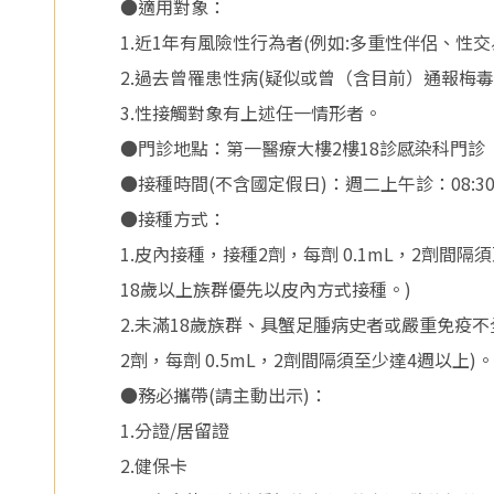
醫
●適用對象：
1.近1年有風險性行為者(例如:多重性伴侶、性
院
2.過去曾罹患性病(疑似或曾（含目前）通報梅毒、
3.性接觸對象有上述任一情形者。
●門診地點：第一醫療大樓2樓18診感染科門診
●接種時間(不含國定假日)：週二上午診：08:
●接種方式：
1.皮內接種，接種2劑，每劑 0.1mL，2劑間
18歲以上族群優先以皮內方式接種。)
2.未滿18歲族群、具蟹足腫病史者或嚴重免疫
2劑，每劑 0.5mL，2劑間隔須至少達4週以上)。
●務必攜帶(請主動出示)：
1.分證/居留證
2.健保卡