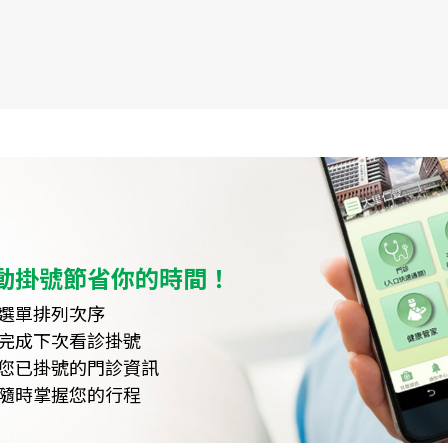
動掛號節省你的時間！
選單排列次序
完成下次看診掛號
您已掛號的門診資訊
隨時掌握您的行程