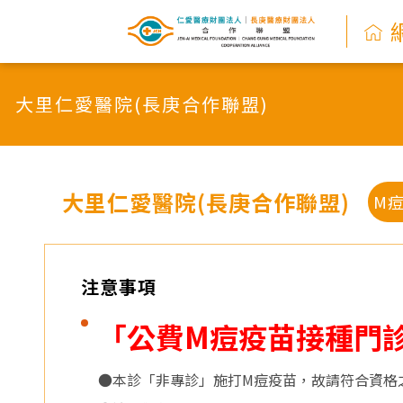
網
路
大里仁愛醫院(長庚合作聯盟)
掛
號
系
大里仁愛醫院(長庚合作聯盟)
M
統
-
注意事項
仁
「公費M痘疫苗接種門
愛
●本診「非專診」施打M痘疫苗，故請符合資格