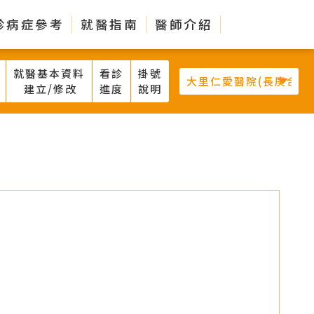
診病症參考
就醫指南
醫師介紹
就醫基本資料
看診
掛號
建立/修改
進度
說明