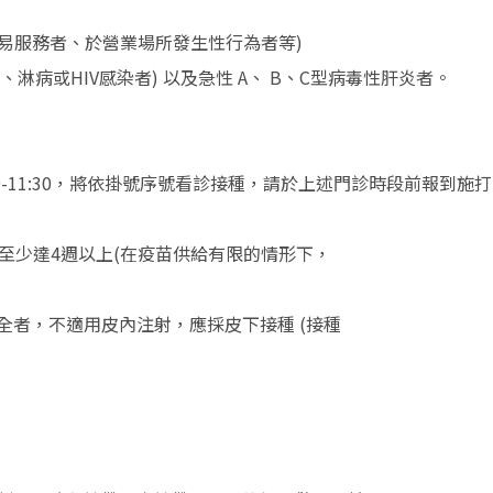
交易服務者、於營業場所發生性行為者等)
淋病或HIV感染者) 以及急性 A、 B、C型病毒性肝炎者。
30-11:30，將依掛號序號看診接種，請於上述門診時段前報到
隔須至少達4週以上(在疫苗供給有限的情形下，
不全者，不適用皮內注射，應採皮下接種 (接種