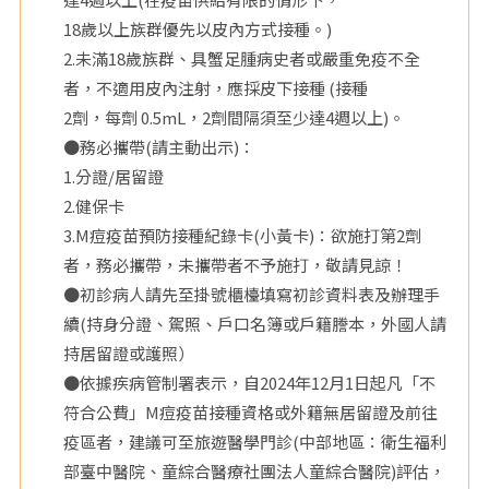
18歲以上族群優先以皮內方式接種。)
2.未滿18歲族群、具蟹足腫病史者或嚴重免疫不全
者，不適用皮內注射，應採皮下接種 (接種
2劑，每劑 0.5mL，2劑間隔須至少達4週以上)。
●務必攜帶(請主動出示)：
1.分證/居留證
2.健保卡
3.M痘疫苗預防接種紀錄卡(小黃卡)：欲施打第2劑
者，務必攜帶，未攜帶者不予施打，敬請見諒！
●初診病人請先至掛號櫃檯填寫初診資料表及辦理手
續(持身分證、駕照、戶口名簿或戶籍謄本，外國人請
持居留證或護照）
●依據疾病管制署表示，自2024年12月1日起凡「不
符合公費」M痘疫苗接種資格或外籍無居留證及前往
疫區者，建議可至旅遊醫學門診(中部地區：衛生福利
部臺中醫院、童綜合醫療社團法人童綜合醫院)評估，