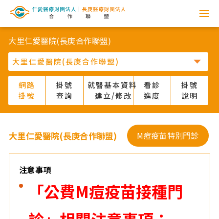
網
路
大里仁愛醫院(長庚合作聯盟)
掛
號
網路
掛號
就醫基本資料
看診
掛號
掛號
查詢
建立/修改
進度
說明
系
統
大里仁愛醫院(長庚合作聯盟)
M痘疫苗特別門診
-
仁
注意事項
「公費M痘疫苗接種門
愛
醫