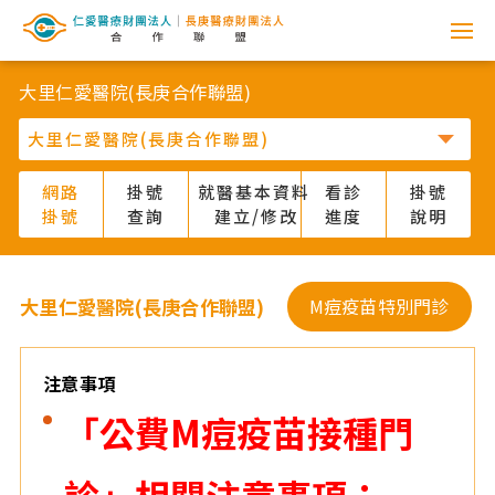
網
路
大里仁愛醫院(長庚合作聯盟)
掛
號
網路
掛號
就醫基本資料
看診
掛號
掛號
查詢
建立/修改
進度
說明
系
統
大里仁愛醫院(長庚合作聯盟)
M痘疫苗特別門診
-
仁
注意事項
「公費M痘疫苗接種門
愛
醫