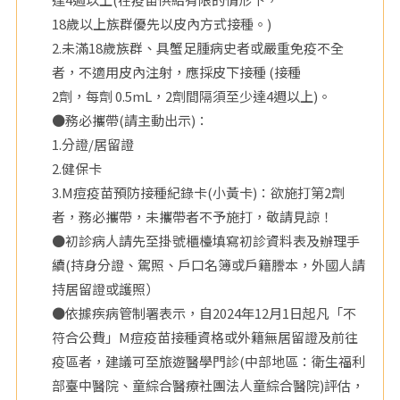
18歲以上族群優先以皮內方式接種。)
2.未滿18歲族群、具蟹足腫病史者或嚴重免疫不全
者，不適用皮內注射，應採皮下接種 (接種
2劑，每劑 0.5mL，2劑間隔須至少達4週以上)。
●務必攜帶(請主動出示)：
1.分證/居留證
2.健保卡
3.M痘疫苗預防接種紀錄卡(小黃卡)：欲施打第2劑
者，務必攜帶，未攜帶者不予施打，敬請見諒！
●初診病人請先至掛號櫃檯填寫初診資料表及辦理手
續(持身分證、駕照、戶口名簿或戶籍謄本，外國人請
持居留證或護照）
●依據疾病管制署表示，自2024年12月1日起凡「不
符合公費」M痘疫苗接種資格或外籍無居留證及前往
疫區者，建議可至旅遊醫學門診(中部地區：衛生福利
部臺中醫院、童綜合醫療社團法人童綜合醫院)評估，