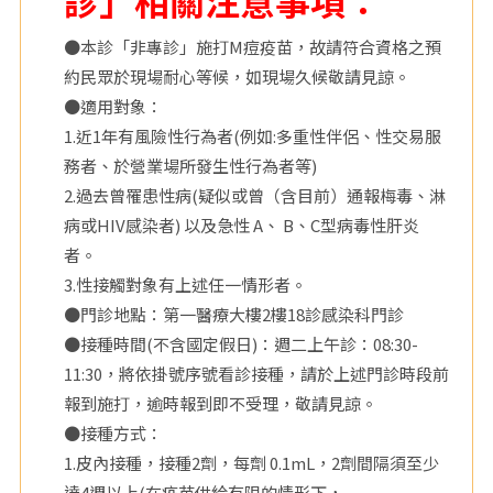
診」相關注意事項：
院
●本診「非專診」施打M痘疫苗，故請符合資格之預
約民眾於現場耐心等候，如現場久候敬請見諒。
●適用對象：
1.近1年有風險性行為者(例如:多重性伴侶、性交易服
務者、於營業場所發生性行為者等)
2.過去曾罹患性病(疑似或曾（含目前）通報梅毒、淋
病或HIV感染者) 以及急性 A、 B、C型病毒性肝炎
者。
3.性接觸對象有上述任一情形者。
●門診地點：第一醫療大樓2樓18診感染科門診
●接種時間(不含國定假日)：週二上午診：08:30-
11:30，將依掛號序號看診接種，請於上述門診時段前
報到施打，逾時報到即不受理，敬請見諒。
●接種方式：
1.皮內接種，接種2劑，每劑 0.1mL，2劑間隔須至少
達4週以上(在疫苗供給有限的情形下，