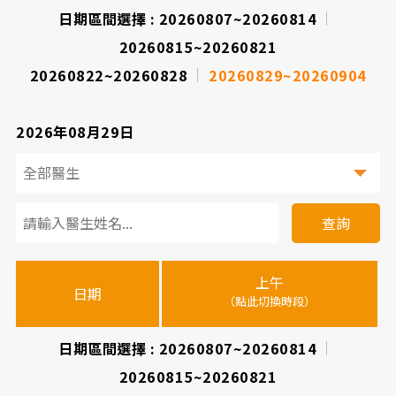
日期區間選擇 :
20260807~20260814
院
20260815~20260821
20260822~20260828
20260829~20260904
2026年08月29日
看
診
查詢
醫
上午
下
晚
師
日期
（點此切換時段）
（
（
時
間
日期區間選擇 :
20260807~20260814
20260815~20260821
表