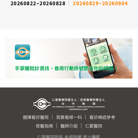
20260822~20260828
20260829~20260904
手掌握就診資訊，善用行動掛號節省你的時間！
選擇看診醫院
我要看哪一科
看診病症參考
就醫指南
醫師介紹
仁愛醫院
仁愛醫院所有,未經授權,禁止轉載.