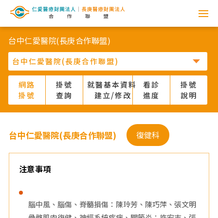
網
路
台中仁愛醫院(長庚合作聯盟)
掛
號
網路
掛號
就醫基本資料
看診
掛號
掛號
查詢
建立/修改
進度
說明
系
統
台中仁愛醫院(長庚合作聯盟)
復健科
-
仁
注意事項
愛
腦中風、腦傷、脊髓損傷：陳玲芳、陳巧萍、張文明
醫
骨骼肌肉復健、神經系統疾病、關節炎：許宏志、張