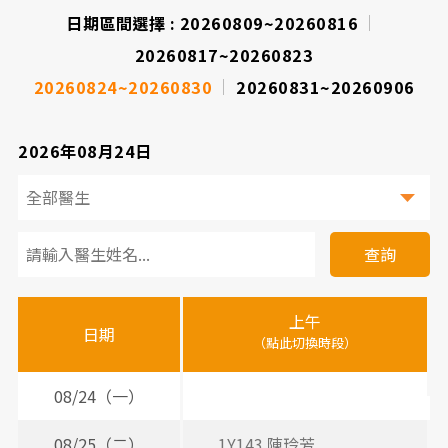
日期區間選擇 :
20260809~20260816
20260817~20260823
20260824~20260830
20260831~20260906
2026年08月24日
看
診
查詢
醫
上午
下
晚
師
日期
（點此切換時段）
（
（
時
間
08/24（一）
2
表
08/25（二）
1Y143 陳玲芳