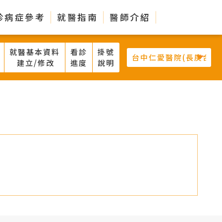
診病症參考
就醫指南
醫師介紹
就醫基本資料
看診
掛號
建立/修改
進度
說明