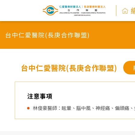
網
路
台中仁愛醫院(長庚合作聯盟)
掛
號
系
台中仁愛醫院(長庚合作聯盟)
統
-
注意事項
仁
林俊豪醫師：眩暈、腦中風、神經痛、偏頭痛、
愛