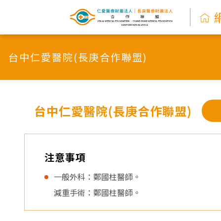
網
路
台中仁愛醫院(長庚合作聯盟)
掛
號
系
台中仁愛醫院(長庚合作聯盟)
統
-
注意事項
仁
一般外科：鄭國柱醫師。
減重手術：鄭國柱醫師。
愛