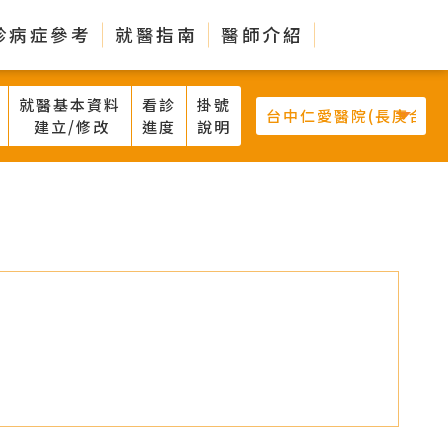
診病症參考
就醫指南
醫師介紹
就醫基本資料
看診
掛號
建立/修改
進度
說明