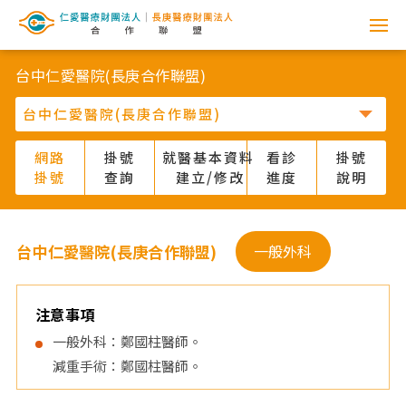
網
路
台中仁愛醫院(長庚合作聯盟)
掛
號
網路
掛號
就醫基本資料
看診
掛號
掛號
查詢
建立/修改
進度
說明
系
統
台中仁愛醫院(長庚合作聯盟)
一般外科
-
仁
注意事項
一般外科：鄭國柱醫師。
愛
減重手術：鄭國柱醫師。
醫