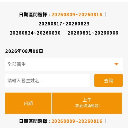
院
日期區間選擇 :
20260809~20260816
20260817~20260823
20260824~20260830
20260831~20260906
2026年08月09日
看
診
查詢
醫
上午
下
晚
師
日期
（點此切換時段）
（
（
時
間
日期區間選擇 :
20260809~20260816