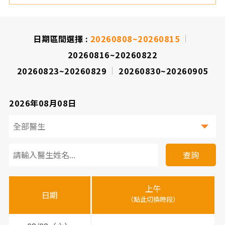
院
日期區間選擇 :
20260808~20260815
20260816~20260822
20260823~20260829
20260830~20260905
2026年08月08日
看
診
查詢
醫
上午
下
晚
師
日期
（點此切換時段）
（
（
時