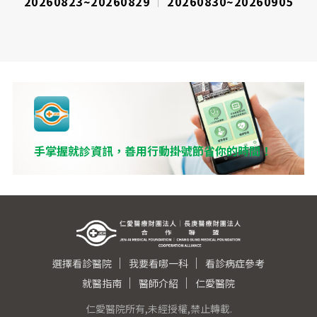
20260823~20260829
20260830~20260905
手掌握就診資訊，善用行動掛號節省你的時間！
選擇看診醫院
我要看哪一科
看診病症參考
就醫指南
醫師介紹
仁愛醫院
仁愛醫院所有,未經授權,禁止轉載.