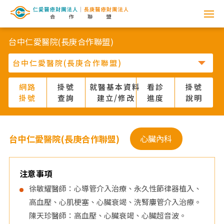
網
路
台中仁愛醫院(長庚合作聯盟)
掛
號
網路
掛號
就醫基本資料
看診
掛號
掛號
查詢
建立/修改
進度
說明
系
統
台中仁愛醫院(長庚合作聯盟)
心臟內科
-
仁
注意事項
徐敏耀醫師：心導管介入治療、永久性節律器植入、
愛
高血壓、心肌梗塞、心臟衰竭、洗腎廔管介入治療。
陳天珍醫師：高血壓、心臟衰竭、心臟超音波。
醫