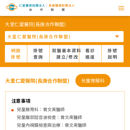
網
路
大里仁愛醫院(長庚合作聯盟)
掛
號
網路
掛號
就醫基本資料
看診
掛號
掛號
查詢
建立/修改
進度
說明
系
統
大里仁愛醫院(長庚合作聯盟)
兒童胃腸科
-
仁
注意事項
兒童腸胃科：曾文禹醫師
愛
兒童腹部超音波檢查：曾文禹醫師
兒童內視鏡檢查與治療：曾文禹醫師
醫