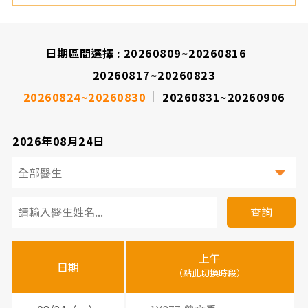
院
日期區間選擇 :
20260809~20260816
20260817~20260823
20260824~20260830
20260831~20260906
2026年08月24日
看
診
查詢
醫
上午
下
晚
師
日期
（點此切換時段）
（
（
時