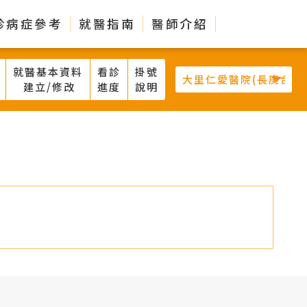
診病症參考
就醫指南
醫師介紹
就醫基本資料
看診
掛號
建立/修改
進度
說明