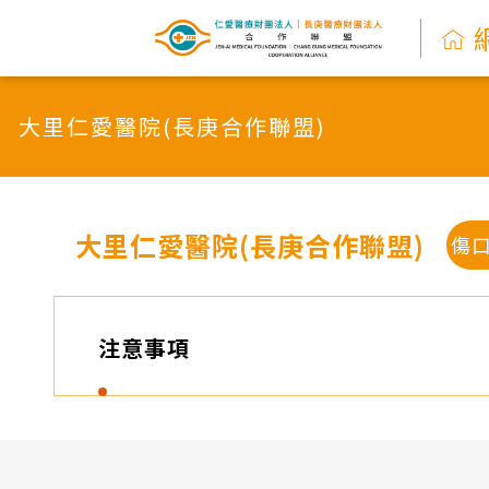
網
路
大里仁愛醫院(長庚合作聯盟)
掛
號
系
大里仁愛醫院(長庚合作聯盟)
傷
統
-
注意事項
仁
愛