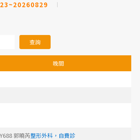
23~20260829
查詢
晚間
3Y688 郭曉芮
整形外科，自費診