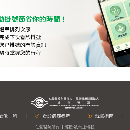
動掛號節省你的時間！
選單排列次序
完成下次看診掛號
您已掛號的門診資訊
隨時掌握您的行程
看哪一科
看診病症參考
就醫指南
仁愛醫院所有,未經授權,禁止轉載.