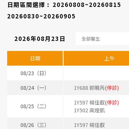
醫
日期區間選擇 :
20260808~20260815
院
20260830~20260905
2026年08月23日
看
診
日期
上午
醫
師
08/23（日）
時
08/24（一）
1Y688 郭曉芮
(停診)
間
1Y597 楊佳叡
(停診)
表
08/25（二）
1Y502 高煌凱
08/26（三）
1Y597 楊佳叡