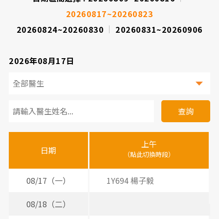
20260817~20260823
20260824~20260830
20260831~20260906
2026年08月17日
看
診
查詢
醫
上午
下
晚
師
日期
（點此切換時段）
（
（
時
間
08/17（一）
1Y694 楊子毅
表
08/18（二）
2