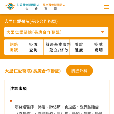
網
路
大里仁愛醫院(長庚合作聯盟)
掛
號
網路
掛號
就醫基本資料
看診
掛號
掛號
查詢
建立/修改
進度
說明
系
統
大里仁愛醫院(長庚合作聯盟)
胸腔外科
-
仁
注意事項
愛
廖啓耀醫師：肺癌、肺結節、食道癌、縱膈腔腫瘤
醫
（胸腺瘤）、胸壁腫瘤、漏斗胸、雞胸、氣胸、肋骨