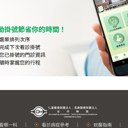
動掛號節省你的時間！
選單排列次序
完成下次看診掛號
您已掛號的門診資訊
隨時掌握您的行程
看哪一科
看診病症參考
就醫指南