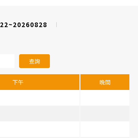
22~20260828
查詢
下午
晚間