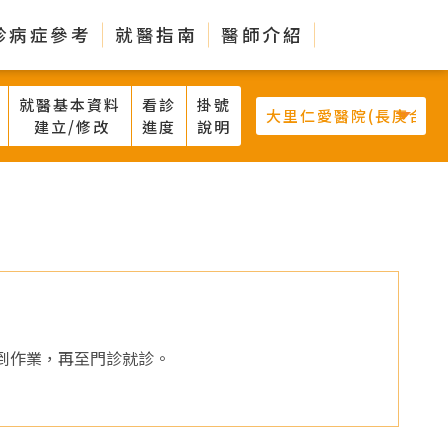
診病症參考
就醫指南
醫師介紹
就醫基本資料
看診
掛號
建立/修改
進度
說明
報到作業，再至門診就診。