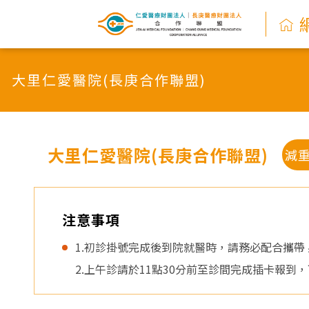
網
路
大里仁愛醫院(長庚合作聯盟)
掛
號
系
大里仁愛醫院(長庚合作聯盟)
減
統
-
注意事項
仁
1.初診掛號完成後到院就醫時，請務必配合攜帶 
2.上午診請於11點30分前至診間完成插卡報到
愛