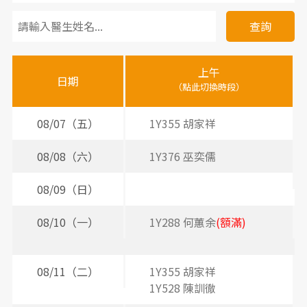
看
診
查詢
醫
上午
下
晚
師
日期
（點此切換時段）
（
（
時
間
08/07（五）
1Y355 胡家祥
2
3
表
08/08（六）
1Y376 巫奕儒
08/09（日）
08/10（一）
1Y288 何蕙余
(額滿)
2
2
08/11（二）
1Y355 胡家祥
2
1Y528 陳訓徹