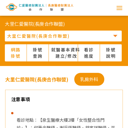
網
路
大里仁愛醫院(長庚合作聯盟)
掛
號
網路
掛號
就醫基本資料
看診
掛號
掛號
查詢
建立/修改
進度
說明
系
統
大里仁愛醫院(長庚合作聯盟)
乳房外科
-
仁
注意事項
愛
看診地點：【泉生醫療大樓2樓「女性整合性門
醫
診」】：何蕙余醫師、謝采恆醫師、胡家祥醫師、巫