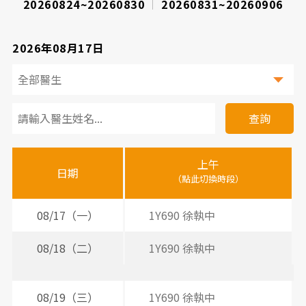
20260824~20260830
20260831~20260906
2026年08月17日
看
診
查詢
醫
上午
下
晚
師
日期
（點此切換時段）
（
（
時
間
08/17（一）
1Y690 徐執中
2
表
08/18（二）
1Y690 徐執中
2
2
08/19（三）
1Y690 徐執中