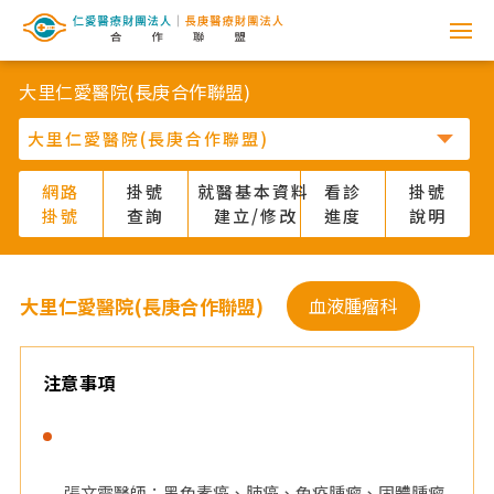
網
路
大里仁愛醫院(長庚合作聯盟)
掛
號
網路
掛號
就醫基本資料
看診
掛號
掛號
查詢
建立/修改
進度
說明
系
統
大里仁愛醫院(長庚合作聯盟)
血液腫瘤科
-
仁
注意事項
愛
醫
張文震醫師：黑色素癌、肺癌、免疫腫瘤、固體腫瘤