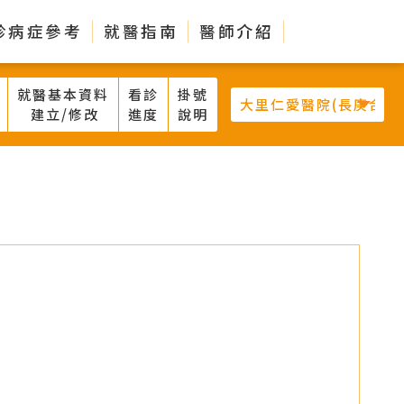
診病症參考
就醫指南
醫師介紹
就醫基本資料
看診
掛號
建立/修改
進度
說明