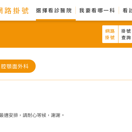
網路掛號
選擇看診醫院
我要看哪一科
看
網路
掛號
掛號
查詢
口腔顎面外科
最適安排，請耐心等候，謝謝。