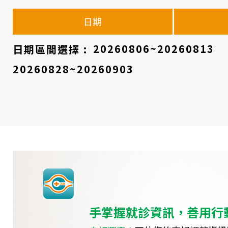
診
日期
醫
師
日期區間選擇 :
20260806~20260813
時
20260828~20260903
間
表
手掌握就診資訊，善用行