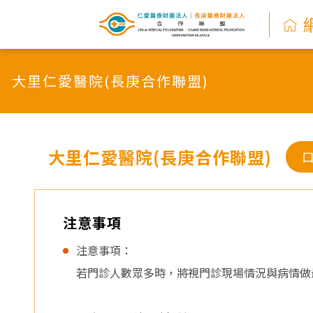
網
路
大里仁愛醫院(長庚合作聯盟)
掛
號
系
大里仁愛醫院(長庚合作聯盟)
統
-
注意事項
仁
注意事項：
若門診人數眾多時，將視門診現場情況與病情做
愛