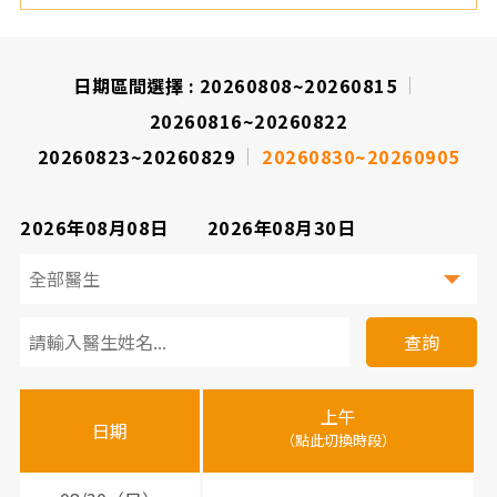
院
日期區間選擇 :
20260808~20260815
20260816~20260822
20260823~20260829
20260830~20260905
2026年08月08日
2026年08月30日
看
診
查詢
醫
上午
下
晚
師
日期
（點此切換時段）
（
（
時