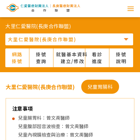
網
路
大里仁愛醫院(長庚合作聯盟)
掛
號
網路
掛號
就醫基本資料
看診
掛號
掛號
查詢
建立/修改
進度
說明
系
統
大里仁愛醫院(長庚合作聯盟)
兒童胃腸科
-
仁
注意事項
兒童腸胃科：曾文禹醫師
愛
兒童腹部超音波檢查：曾文禹醫師
兒童內視鏡檢查與治療：曾文禹醫師
醫