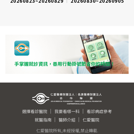
20260823~20260829
20260830~20260905
手掌握就診資訊，善用行動掛號節省你的時間！
選擇看診醫院
我要看哪一科
看診病症參考
就醫指南
醫師介紹
仁愛醫院
仁愛醫院所有,未經授權,禁止轉載.