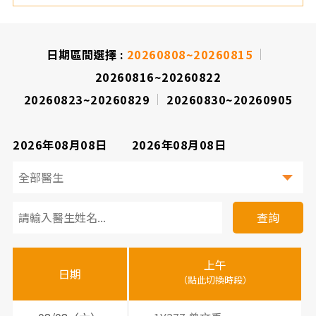
院
日期區間選擇 :
20260808~20260815
20260816~20260822
20260823~20260829
20260830~20260905
2026年08月08日
2026年08月08日
看
診
查詢
醫
上午
下
晚
師
日期
（點此切換時段）
（
（
時