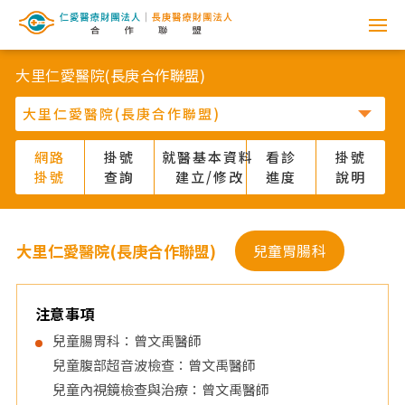
網
路
大里仁愛醫院(長庚合作聯盟)
掛
號
網路
掛號
就醫基本資料
看診
掛號
掛號
查詢
建立/修改
進度
說明
系
統
大里仁愛醫院(長庚合作聯盟)
兒童胃腸科
-
仁
注意事項
兒童腸胃科：曾文禹醫師
愛
兒童腹部超音波檢查：曾文禹醫師
兒童內視鏡檢查與治療：曾文禹醫師
醫