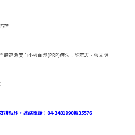
巧萍
體高濃度血小板血漿(PRP)療法：許宏志、張文明
志
診，連絡電話：04-2481990轉35576