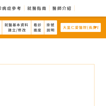
診病症參考
就醫指南
醫師介紹
就醫基本資料
看診
掛號
建立/修改
進度
說明