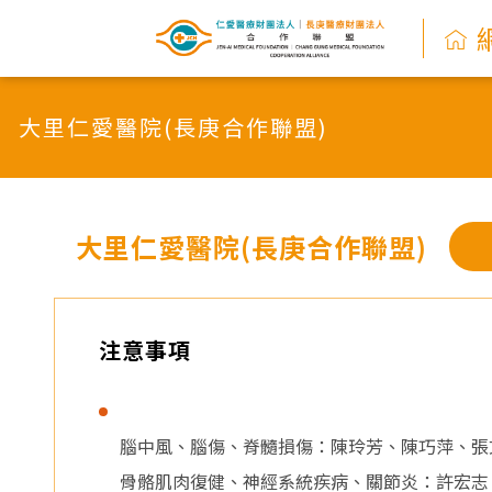
網
路
大里仁愛醫院(長庚合作聯盟)
掛
號
系
大里仁愛醫院(長庚合作聯盟)
統
-
注意事項
仁
愛
腦中風、腦傷、脊髓損傷：陳玲芳、陳巧萍、張
骨骼肌肉復健、神經系統疾病、關節炎：許宏志