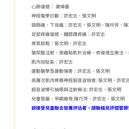
醫
心肺復健： 謝煒基
院
神經電學診斷：許宏志、張文明
頸肩痛、下背痛：許宏志、張文明、陳玲芳、陳
足部疼痛復健、髖膝踝疼痛：許宏志
骨質疏鬆：張文明、許宏志
玻尿酸注射、激痛點乾針治療、修復增生療法、自
肌內效貼紮：許宏志
運動醫學及運動傷害：許宏志、張文明
高層次肌肉骨骼神經超音波檢查: 張文明、許宏
超音波導引抽吸與注射療法: 許宏志、張文明
兒童發展、早期療育:陳巧萍、許宏志、張文明
欲接受兒童聯合發展評估者，請聯絡兒評個管師安排就