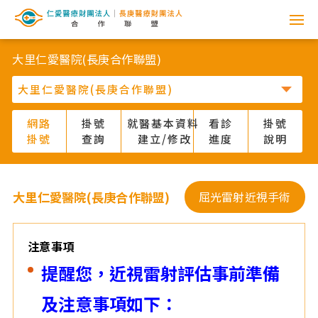
網
路
大里仁愛醫院(長庚合作聯盟)
掛
號
網路
掛號
就醫基本資料
看診
掛號
掛號
查詢
建立/修改
進度
說明
系
統
大里仁愛醫院(長庚合作聯盟)
屈光雷射近視手術
-
仁
注意事項
提醒您，近視雷射評估事前準備
愛
及注意事項如下：
醫