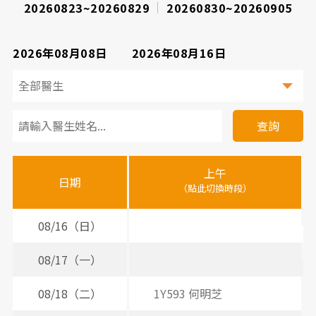
20260823~20260829
20260830~20260905
2026年08月08日
2026年08月16日
看
診
查詢
醫
上午
下
晚
師
日期
（點此切換時段）
（
（
時
間
08/16（日）
表
08/17（一）
2
08/18（二）
1Y593 何明芝
2