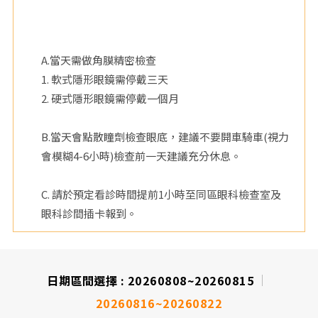
院
A.當天需做角膜精密檢查
1. 軟式隱形眼鏡需停戴三天
2. 硬式隱形眼鏡需停戴一個月
B.當天會點散瞳劑檢查眼底，建議不要開車騎車(視力
會模糊4-6小時)檢查前一天建議充分休息。
C. 請於預定看診時間提前1小時至同區眼科檢查室及
眼科診間插卡報到。
日期區間選擇 :
20260808~20260815
20260816~20260822