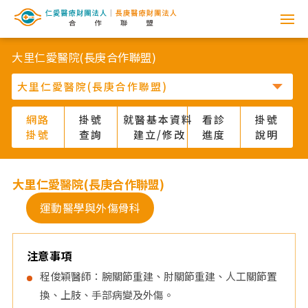
網
路
大里仁愛醫院(長庚合作聯盟)
掛
號
網路
掛號
就醫基本資料
看診
掛號
掛號
查詢
建立/修改
進度
說明
系
統
大里仁愛醫院(長庚合作聯盟)
-
運動醫學與外傷骨科
仁
注意事項
愛
程俊穎醫師：腕關節重建、肘關節重建、人工關節置
換、上肢、手部病變及外傷。
醫