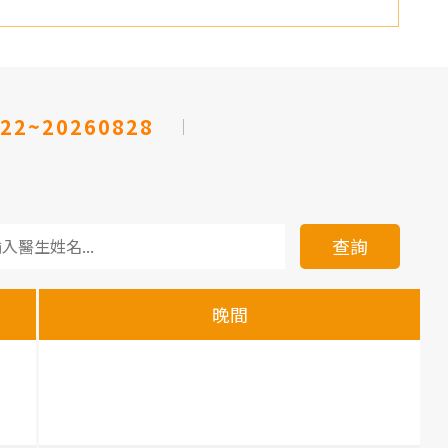
22~20260828
查詢
晚間