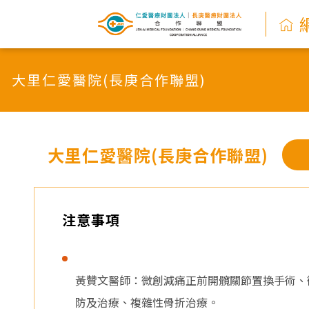
網
路
大里仁愛醫院(長庚合作聯盟)
掛
號
系
大里仁愛醫院(長庚合作聯盟)
統
-
注意事項
仁
愛
黃贊文醫師：微創減痛正前開髖關節置換手術、
防及治療、複雜性骨折治療。