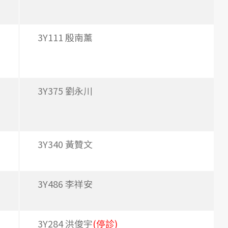
3Y111 殷南薰
3Y375 劉永川
3Y340 黃贊文
3Y486 李祥安
3Y284 洪俊宇
(停診)