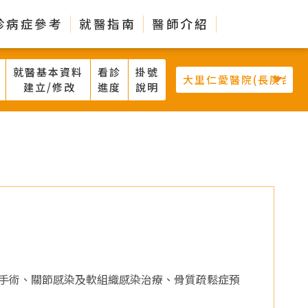
診病症參考
就醫指南
醫師介紹
就醫基本資料
看診
掛號
建立/修改
進度
說明
手術、關節感染及軟組織感染治療、骨質疏鬆症預