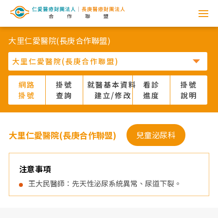
網
路
大里仁愛醫院(長庚合作聯盟)
掛
號
網路
掛號
就醫基本資料
看診
掛號
掛號
查詢
建立/修改
進度
說明
系
統
大里仁愛醫院(長庚合作聯盟)
兒童泌尿科
-
仁
注意事項
王大民醫師：先天性泌尿系統異常、尿道下裂。
愛
醫