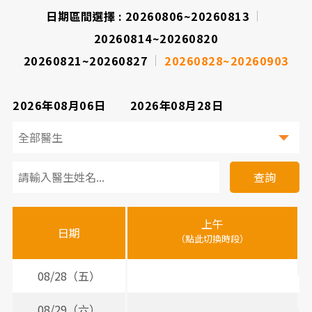
日期區間選擇 :
20260806~20260813
院
20260814~20260820
20260821~20260827
20260828~20260903
2026年08月06日
2026年08月28日
看
診
查詢
醫
上午
下
晚
師
日期
（點此切換時段）
（
（
時
間
08/28（五）
表
08/29（六）