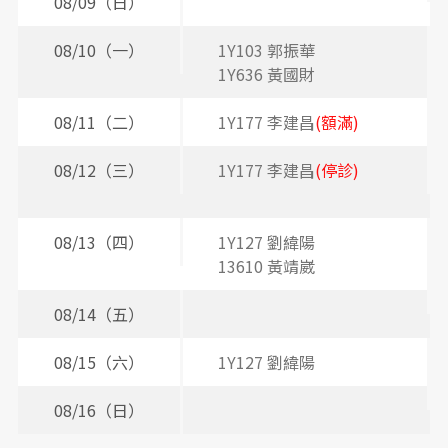
間
08/09（日）
表
08/10（一）
1Y103 郭振華
3
1Y636 黃國財
08/11（二）
1Y177 李建昌
(額滿)
2
3
08/12（三）
1Y177 李建昌
(停診)
2
2
08/13（四）
1Y127 劉緯陽
2
13610 黃靖崴
08/14（五）
2
08/15（六）
1Y127 劉緯陽
08/16（日）