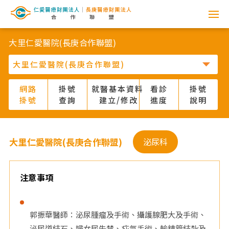
網
路
大里仁愛醫院(長庚合作聯盟)
掛
號
網路
掛號
就醫基本資料
看診
掛號
掛號
查詢
建立/修改
進度
說明
系
統
大里仁愛醫院(長庚合作聯盟)
泌尿科
-
仁
注意事項
愛
郭振華醫師：泌尿腫瘤及手術、攝護腺肥大及手術、
醫
泌尿道結石、婦女尿失禁、疝氣手術、輸精管結紮及