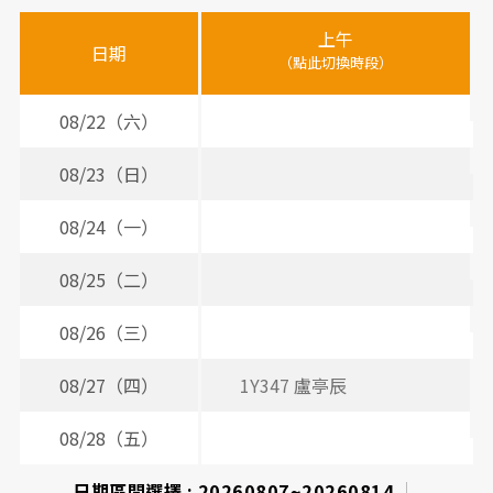
醫
上午
下
晚
師
日期
（點此切換時段）
（
（
時
間
08/22（六）
表
08/23（日）
08/24（一）
08/25（二）
08/26（三）
08/27（四）
1Y347 盧亭辰
08/28（五）
日期區間選擇 :
20260807~20260814