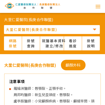
網
路
大里仁愛醫院(長庚合作聯盟)
掛
號
網路
掛號
就醫基本資料
看診
掛號
掛號
查詢
建立/修改
進度
說明
系
統
大里仁愛醫院(長庚合作聯盟)
顱顏外科
-
仁
注意事項
羅綸洲醫師：唇顎裂、正顎手術。
愛
周邦昀醫師：新生兒歪頭症、唇顎裂。
盧亭辰醫師：小兒顱顏疾病、唇顎裂、顱縫早閉、頭
醫