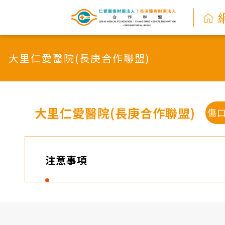
網
路
大里仁愛醫院(長庚合作聯盟)
掛
號
系
大里仁愛醫院(長庚合作聯盟)
傷
統
-
注意事項
仁
愛