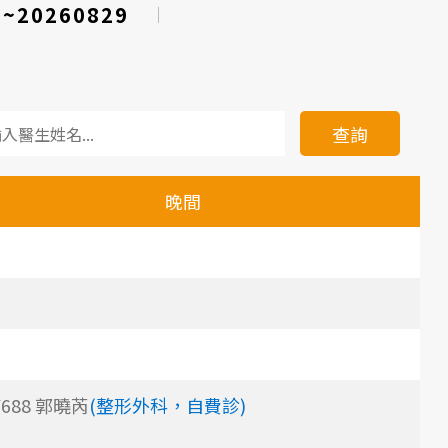
3~20260829
查詢
晚間
Y688 郭曉芮
(整形外科，自費診)