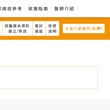
診病症參考
就醫指南
醫師介紹
就醫基本資料
看診
掛號
建立/修改
進度
說明