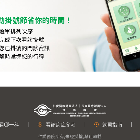
動掛號節省你的時間！
選單排列次序
完成下次看診掛號
您已掛號的門診資訊
隨時掌握您的行程
看哪一科
看診病症參考
就醫指南
仁愛醫院所有,未經授權,禁止轉載.