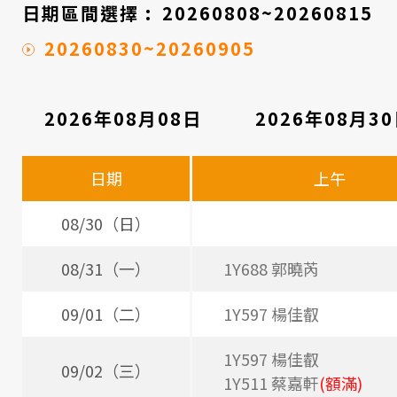
醫
日期區間選擇 :
20260808~20260815
院
20260830~20260905
2026年08月08日
2026年08月3
看
診
日期
上午
醫
師
08/30（日）
時
08/31（一）
1Y688 郭曉芮
間
09/01（二）
1Y597 楊佳叡
表
1Y597 楊佳叡
09/02（三）
1Y511 蔡嘉軒
(額滿)