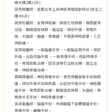
療大樓2樓13診)
院
張育銘醫師：星期五早上為神經脊椎微創特診(泉生三
樓365診)
施育彤醫師：坐骨神經痛、頸退化性病變、椎間盤突
出症、腕隧道症候群、腦溢血、頭部外傷、脊椎外
傷、水腦症、腦瘤、脊椎瘤、半顏面神經痙攣、三叉
神經痛。
張育銘醫師：一般腦瘤手術、一般腦血管手術、頭部
外傷、出血性腦中風 、一般脊椎手術、微創脊椎手
術、骨質疏鬆治療、超音波導引注射治療、增生治
療、神經疼痛治療。
賈開傑醫師：神經脊椎手術、急性脊髓損傷手術與照
護、頭部外傷手術與照護、出血性中風手術、神經腫
瘤手術、骨質疏鬆治療、腕隧道症候群、水腦症、脊
椎骨水泥手術、神經疼痛治療。
張承能醫師：腦瘤手術、內視鏡腦下垂體腫瘤手術、
脊椎手術、癲癇手術。