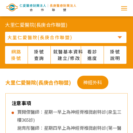
網
路
大里仁愛醫院(長庚合作聯盟)
掛
號
網路
掛號
就醫基本資料
看診
掛號
掛號
查詢
建立/修改
進度
說明
系
統
大里仁愛醫院(長庚合作聯盟)
神經外科
-
仁
注意事項
賈開傑醫師：星期一早上為神經脊椎微創特診(泉生三
愛
樓365診)
施育彤醫師：星期四早上為神經脊椎微創特診(第一醫
醫