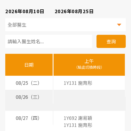
2026年08月10日
2026年08月25日
看
診
查詢
醫
上午
下
晚
師
日期
（點此切換時段）
（
（
時
間
08/25（二）
1Y131 施育彤
2
3
表
08/26（三）
2
3
2
08/27（四）
1Y692 謝易穎
2
1Y131 施育彤