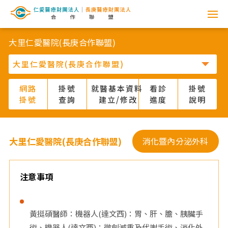
網
路
大里仁愛醫院(長庚合作聯盟)
掛
號
網路
掛號
就醫基本資料
看診
掛號
掛號
查詢
建立/修改
進度
說明
系
統
大里仁愛醫院(長庚合作聯盟)
消化暨內分泌外科
-
仁
注意事項
愛
黃挺碩醫師：機器人(達文西)：胃、肝、膽、胰臟手
醫
術、機器人(達文西)：微創減重及代謝手術、消化外