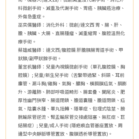
科微創手術、減重及代謝手術、胃癌、胰臟癌治療、
院
外傷急重症。
巫奕儒醫師：消化外科：微創/達文西 胃、腸、肝、
膽、胰臟、大腸、直腸腫瘤、減重縮胃、腹腔溫熱化
療手術。
蔡雄威醫師：達文西/腹腔鏡 肝膽胰腸胃道手術、甲
狀腺/副甲狀腺手術。
董宣杋醫師：兒童內視鏡微創手術（單孔腹腔鏡、胸
腔鏡）; 兒童/新生兒手術（舌繫帶過緊、斜頸、耳前
廔管、漏斗胸/雞胸、氣胸、膿胸、橫膈膜疝氣、膈膨
升、游離肺、肺部呼吸道畸形、腸套疊、闌尾炎、肥
厚性幽門狹窄、腸道閉鎖、膽道囊腫、膽道閉鎖、疝
氣、陰囊水腫、睪丸扭轉、隱睪症、包埋式陰莖、膀
胱輸尿管逆流、腎盂輸尿管交接處阻塞、無肛症、巨
結腸症）; 兒童/成人手術 (隱疤痕血管基座置放、周
邊型中央靜脈導管置放、腹膜透析導管置放)。