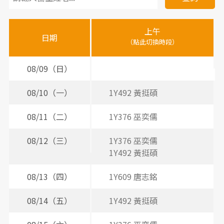
醫
上午
下
晚
師
日期
（點此切換時段）
（
（
時
間
08/09（日）
表
08/10（一）
1Y492 黃挺碩
2
08/11（二）
1Y376 巫奕儒
2
3
08/12（三）
1Y376 巫奕儒
1Y492 黃挺碩
08/13（四）
1Y609 唐志銘
08/14（五）
1Y492 黃挺碩
2
3