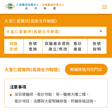
網
路
大里仁愛醫院(長庚合作聯盟)
掛
號
網路
掛號
就醫基本資料
看診
掛號
掛號
查詢
建立/修改
進度
說明
系
統
大里仁愛醫院(長庚合作聯盟)
腎臟移植特別門診
-
仁
注意事項
巫奕儒醫師，看診地點：第一醫療大樓二樓。
愛
看診項目：活體與大愛腎臟移植、肝臟移植諮詢。
醫