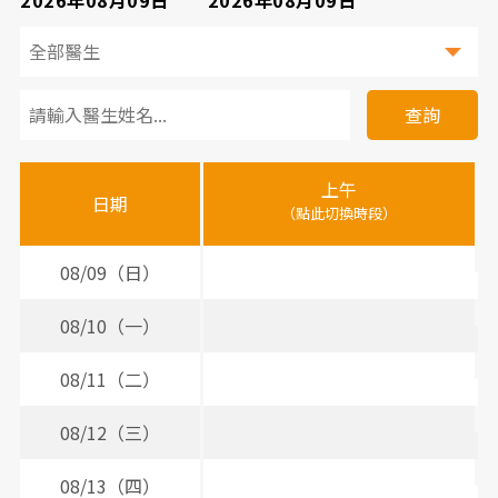
看
診
查詢
醫
上午
下
晚
師
日期
（點此切換時段）
（
（
時
間
08/09（日）
表
08/10（一）
2
3
08/11（二）
2
3
08/12（三）
2
3
08/13（四）
2
3