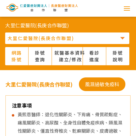
網
路
大里仁愛醫院(長庚合作聯盟)
掛
號
網路
掛號
就醫基本資料
看診
掛號
掛號
查詢
建立/修改
進度
說明
系
統
大里仁愛醫院(長庚合作聯盟)
風濕過敏免疫科
-
仁
注意事項
黃熙恩醫師：退化性關節炎、下背痛、骨質疏鬆症、
愛
痛風關節炎、高尿酸、全身性自體免疫疾病、類風濕
性關節炎、僵直性脊椎炎、乾癬關節炎、皮膚過敏、
醫