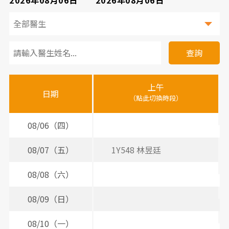
看
診
查詢
醫
上午
下
晚
師
日期
（點此切換時段）
（
（
時
間
08/06（四）
2
3
表
08/07（五）
1Y548 林昱廷
08/08（六）
08/09（日）
08/10（一）
2
3