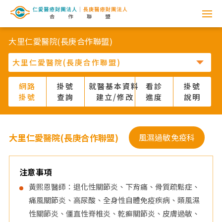
網
路
大里仁愛醫院(長庚合作聯盟)
掛
號
網路
掛號
就醫基本資料
看診
掛號
掛號
查詢
建立/修改
進度
說明
系
統
大里仁愛醫院(長庚合作聯盟)
風濕過敏免疫科
-
仁
注意事項
黃熙恩醫師：退化性關節炎、下背痛、骨質疏鬆症、
愛
痛風關節炎、高尿酸、全身性自體免疫疾病、類風濕
性關節炎、僵直性脊椎炎、乾癬關節炎、皮膚過敏、
醫