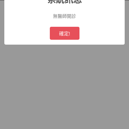
院
無醫師開診
!
Not valid!
確定!