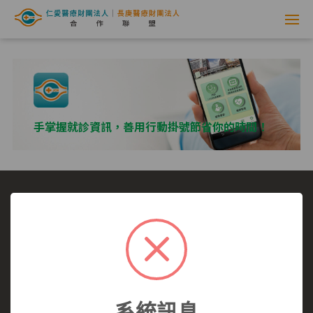
網
路
掛
號
手掌握就診資訊，善用行動掛號節省你的時間！
系
統
-
選擇看診醫院
我要看哪一科
看診病症參考
仁
就醫指南
醫師介紹
仁愛醫院
愛
仁愛醫院所有,未經授權,禁止轉載.
醫
系統訊息