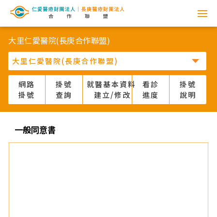
網
路
大里仁愛醫院(長庚合作聯盟)
掛
號
網路
掛號
就醫基本資料
看診
掛號
掛號
查詢
建立/修改
進度
說明
系
統
一般同意書
-
仁
愛
醫