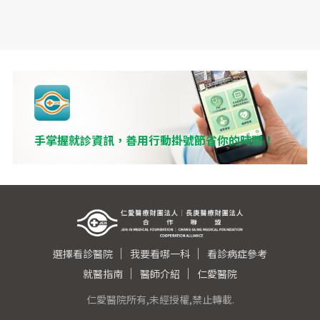
手掌握就診資訊，善用行動掛號節省你的時間！
選擇看診醫院
我要看哪一科
看診病症參考
就醫指南
醫師介紹
仁愛醫院
仁愛醫院所有,未經授權,禁止轉載.