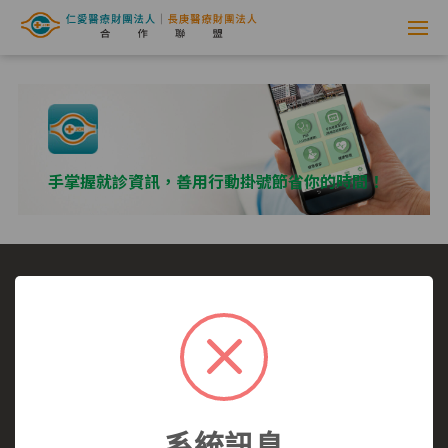
網
路
掛
號
手掌握就診資訊，善用行動掛號節省你的時間！
系
統
-
選擇看診醫院
我要看哪一科
看診病症參考
仁
就醫指南
醫師介紹
仁愛醫院
愛
仁愛醫院所有,未經授權,禁止轉載.
醫
系統訊息