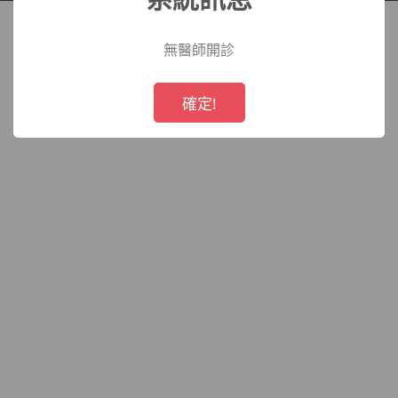
院
無醫師開診
!
Not valid!
確定!