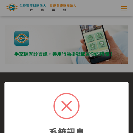
網
路
掛
號
手掌握就診資訊，善用行動掛號節省你的時間！
系
統
-
選擇看診醫院
我要看哪一科
看診病症參考
仁
就醫指南
醫師介紹
仁愛醫院
愛
仁愛醫院所有,未經授權,禁止轉載.
醫
系統訊息