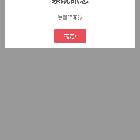
院
無醫師開診
!
Not valid!
確定!