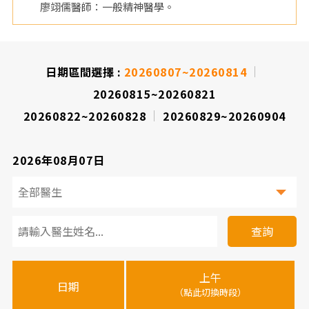
廖翊儒醫師：一般精神醫學。
院
日期區間選擇 :
20260807~20260814
20260815~20260821
20260822~20260828
20260829~20260904
2026年08月07日
看
診
查詢
醫
上午
下
晚
師
日期
（點此切換時段）
（
（
時