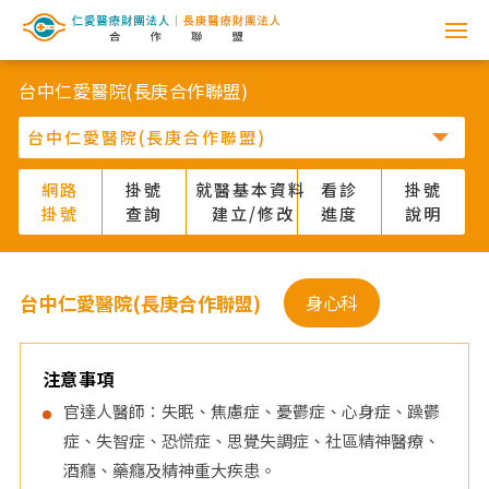
網
路
台中仁愛醫院(長庚合作聯盟)
掛
號
網路
掛號
就醫基本資料
看診
掛號
掛號
查詢
建立/修改
進度
說明
系
統
台中仁愛醫院(長庚合作聯盟)
身心科
-
仁
注意事項
官達人醫師：失眠、焦慮症、憂鬱症、心身症、躁鬱
愛
症、失智症、恐慌症、思覺失調症、社區精神醫療、
酒癮、藥癮及精神重大疾患。
醫