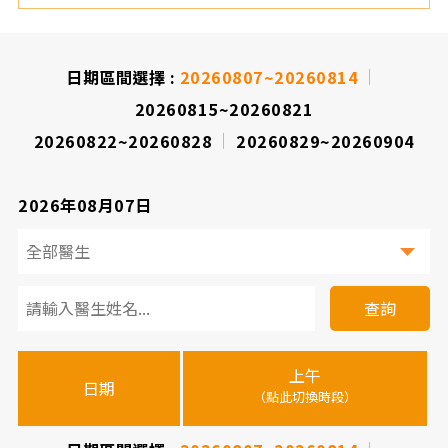
院
日期區間選擇 :
20260807~20260814
20260815~20260821
20260822~20260828
20260829~20260904
2026年08月07日
看
診
查詢
醫
上午
下
晚
師
日期
（點此切換時段）
（
（
時