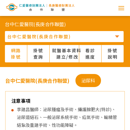
網
路
台中仁愛醫院(長庚合作聯盟)
掛
號
網路
掛號
就醫基本資料
看診
掛號
掛號
查詢
建立/修改
進度
說明
系
統
台中仁愛醫院(長庚合作聯盟)
泌尿科
-
仁
注意事項
李建昌醫師：泌尿腫瘤及手術、攝護腺肥大(特診)、
愛
泌尿道結石、一般泌尿系統手術、疝氣手術、輸精管
結紮及重建手術、性功能障礙。
醫