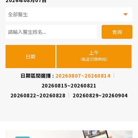
看
診
查詢
醫
上午
下
晚
師
日期
（點此切換時段）
（
（
時
間
日期區間選擇 :
20260807~20260814
20260815~20260821
表
20260822~20260828
20260829~20260904