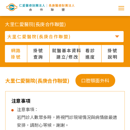
網
路
大里仁愛醫院(長庚合作聯盟)
掛
號
網路
掛號
就醫基本資料
看診
掛號
掛號
查詢
建立/修改
進度
說明
系
統
大里仁愛醫院(長庚合作聯盟)
口腔顎面外科
-
仁
注意事項
注意事項：
愛
若門診人數眾多時，將視門診現場情況與病情做最適
安排，請耐心等候，謝謝。
醫