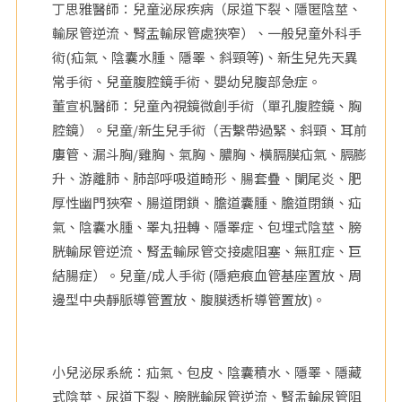
丁思雅醫師：兒童泌尿疾病（尿道下裂、隱匿陰莖、
院
輸尿管逆流、腎盂輸尿管處狹窄）、一般兒童外科手
術(疝氣、陰囊水腫、隱睪、斜頸等)、新生兒先天異
常手術、兒童腹腔鏡手術、嬰幼兒腹部急症。
董宣杋醫師：兒童內視鏡微創手術（單孔腹腔鏡、胸
腔鏡）。兒童/新生兒手術（舌繫帶過緊、斜頸、耳前
廔管、漏斗胸/雞胸、氣胸、膿胸、橫膈膜疝氣、膈膨
升、游離肺、肺部呼吸道畸形、腸套疊、闌尾炎、肥
厚性幽門狹窄、腸道閉鎖、膽道囊腫、膽道閉鎖、疝
氣、陰囊水腫、睪丸扭轉、隱睪症、包埋式陰莖、膀
胱輸尿管逆流、腎盂輸尿管交接處阻塞、無肛症、巨
結腸症）。兒童/成人手術 (隱疤痕血管基座置放、周
邊型中央靜脈導管置放、腹膜透析導管置放)。
小兒泌尿系統：疝氣、包皮、陰囊積水、隱睪、隱藏
式陰莖、尿道下裂、膀胱輸尿管逆流、腎盂輸尿管阻