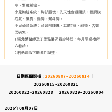
塞、腎臟腫瘤。
小兒胸腔系統：胸部腫塊、先天性食道閉鎖、橫膈膜
疝氣、膿胸、雞胸、漏斗胸。
小兒頭頸系統：頭頸部腫塊、耳前?管、斜頸、舌繫
帶過緊。
1.張北葉醫師及丁思雅醫師看診時間：每月隔週禮拜
六看診。
2.若遇連假可能彈性調整。
日期區間選擇 :
20260807~20260814
20260815~20260821
20260822~20260828
20260829~20260904
2026年08月07日