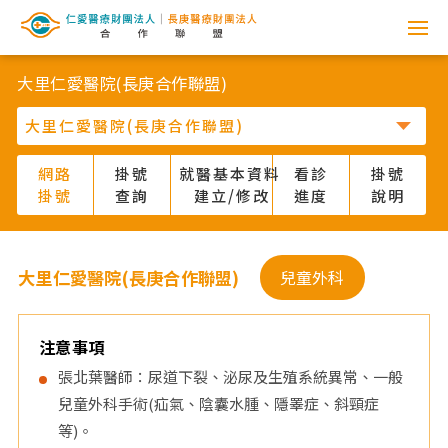
網
路
大里仁愛醫院(長庚合作聯盟)
掛
號
網路
掛號
就醫基本資料
看診
掛號
掛號
查詢
建立/修改
進度
說明
系
統
大里仁愛醫院(長庚合作聯盟)
兒童外科
-
仁
注意事項
張北葉醫師：尿道下裂、泌尿及生殖系統異常、一般
愛
兒童外科手術(疝氣、陰囊水腫、隱睪症、斜頸症
等)。
醫