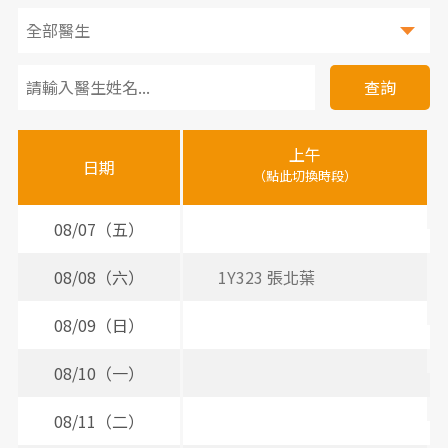
看
診
查詢
醫
上午
下
晚
師
日期
（點此切換時段）
（
（
時
間
08/07（五）
表
08/08（六）
1Y323 張北葉
08/09（日）
08/10（一）
3
08/11（二）