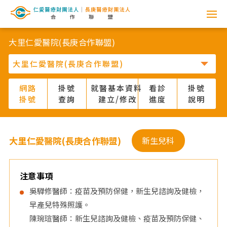
網
路
大里仁愛醫院(長庚合作聯盟)
掛
號
網路
掛號
就醫基本資料
看診
掛號
掛號
查詢
建立/修改
進度
說明
系
統
大里仁愛醫院(長庚合作聯盟)
新生兒科
-
仁
注意事項
吳驊修醫師：疫苗及預防保健，新生兒諮詢及健檢，
愛
早產兒特殊照護。
陳琬瑄醫師：新生兒諮詢及健檢、疫苗及預防保健、
醫