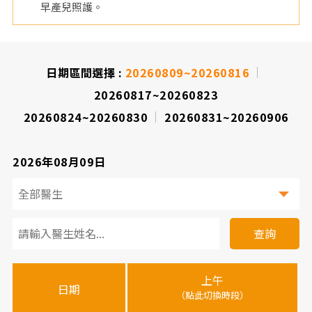
早產兒照護。
院
日期區間選擇 :
20260809~20260816
20260817~20260823
20260824~20260830
20260831~20260906
2026年08月09日
看
診
查詢
醫
上午
下
晚
師
日期
（點此切換時段）
（
（
時