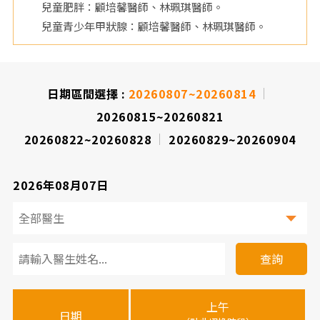
兒童肥胖：顧培馨醫師、林珮琪醫師。
院
兒童青少年甲狀腺：顧培馨醫師、林珮琪醫師。
日期區間選擇 :
20260807~20260814
20260815~20260821
20260822~20260828
20260829~20260904
2026年08月07日
看
診
查詢
醫
上午
下
晚
師
日期