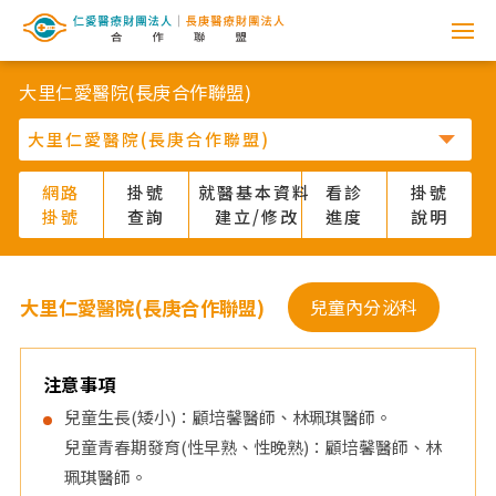
網
路
大里仁愛醫院(長庚合作聯盟)
掛
號
網路
掛號
就醫基本資料
看診
掛號
掛號
查詢
建立/修改
進度
說明
系
統
大里仁愛醫院(長庚合作聯盟)
兒童內分泌科
-
仁
注意事項
兒童生長(矮小)：顧培馨醫師、林珮琪醫師。
愛
兒童青春期發育(性早熟、性晚熟)：顧培馨醫師、林
珮琪醫師。
醫