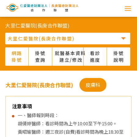
網
路
大里仁愛醫院(長庚合作聯盟)
掛
號
網路
掛號
就醫基本資料
看診
掛號
掛號
查詢
建立/修改
進度
說明
系
統
大里仁愛醫院(長庚合作聯盟)
皮膚科
-
仁
注意事項
一、醫師報到時段：
愛
胡倩婷醫師：看診時間為上午10:00至下午15:00。
黃昭瑜醫師：週三夜診(自費)看診時間為晚上18:30至
醫