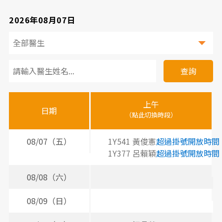
2026年08月07日
看
診
查詢
醫
上午
下
晚
師
日期
（點此切換時段）
（
（
時
間
08/07（五）
1Y541 黃俊憲
超過掛號開放時間
2
3
1Y377 呂賴穎
超過掛號開放時間
2
表
08/08（六）
08/09（日）